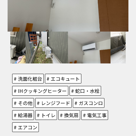
# 洗面化粧台
# エコキュート
# IHクッキングヒーター
# 蛇口・水栓
# その他
# レンジフード
# ガスコンロ
# 給湯器
# トイレ
# 換気扇
# 電気工事
# エアコン