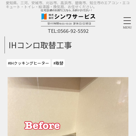
愛知県、三河、安城市、刈谷市、高浜市、碧南市、知立市のエアコン・エコ
キュート・トイレ・給湯器・換気扇、お任せください。
MENU
TEL:
0566-92-5592
IHコンロ取替工事
#IHクッキングヒーター
#取替