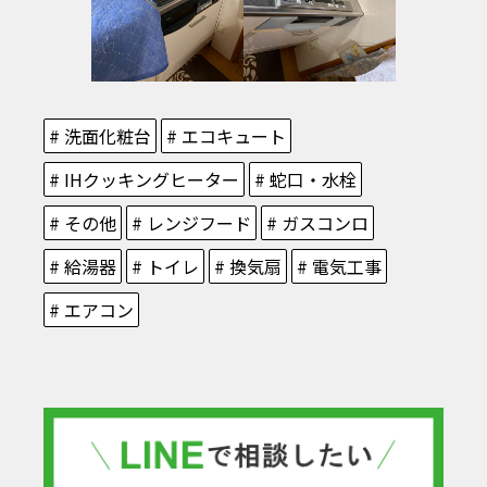
# 洗面化粧台
# エコキュート
# IHクッキングヒーター
# 蛇口・水栓
# その他
# レンジフード
# ガスコンロ
# 給湯器
# トイレ
# 換気扇
# 電気工事
# エアコン