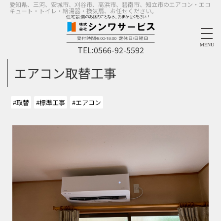
愛知県、三河、安城市、刈谷市、高浜市、碧南市、知立市のエアコン・エコ
キュート・トイレ・給湯器・換気扇、お任せください。
MENU
TEL:
0566-92-5592
エアコン取替工事
#取替
#標準工事
#エアコン