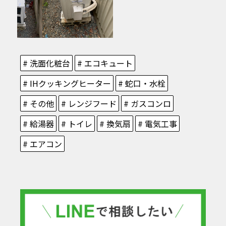
# 洗面化粧台
# エコキュート
# IHクッキングヒーター
# 蛇口・水栓
# その他
# レンジフード
# ガスコンロ
# 給湯器
# トイレ
# 換気扇
# 電気工事
# エアコン