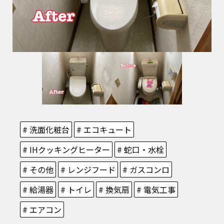
# 洗面化粧台
# エコキュート
# IHクッキングヒーター
# 蛇口・水栓
# その他
# レンジフード
# ガスコンロ
# 給湯器
# トイレ
# 換気扇
# 電気工事
# エアコン