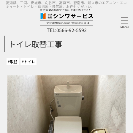
愛知県、三河、安城市、刈谷市、高浜市、碧南市、知立市のエアコン・エコ
キュート・トイレ・給湯器・換気扇、お任せください。
MENU
TEL:
0566-92-5592
トイレ取替工事
#取替
#トイレ