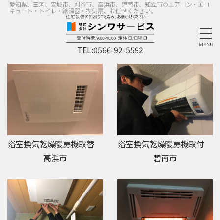
愛知県、三河、安城市、刈谷市、高浜市、碧南市、知立市のエアコン・エコ
キュート・トイレ・給湯器・換気扇、お任せください。
MENU
TEL:
0566-92-5592
浴室換気乾燥暖房機取替
浴室換気乾燥暖房機取付
高浜市
碧南市